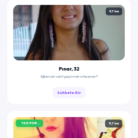
9,7 km
Pınar, 32
Eğlenceli vakit geçirmek isteyenler?
Sohbete Gir
YAZIYOR...
11,7 km