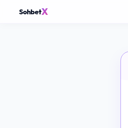
X
Sohbet