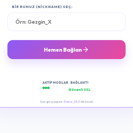
BIR RUMUZ (NICKNAME) SEÇ:
Hemen Bağlan
AKTIF MODLAR
BAĞLANTI
Güvenli SSL
Son giriş yapan:
Deniz_34
(1 dk önce)