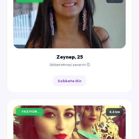
Zeynep, 25
Sohbet etmeyi severim 😊
Sohbete Gir
YAZIYOR...
6,6 km