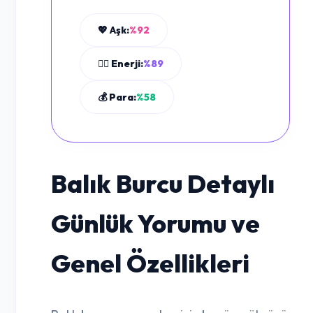
💖 Aşk:
%92
🧘‍♂️ Enerji:
%89
💰 Para:
%58
Balık Burcu Detaylı
Günlük Yorumu ve
Genel Özellikleri