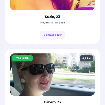
Sude, 23
Hayat kısa, anı yaşa
Sohbete Gir
YAZIYOR...
0,9 km
Gizem, 32