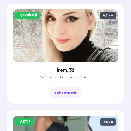
ÇEVRIMIÇI
8,2 km
İrem, 32
Yeni insanlarla tanışmak güzeldir
Sohbete Gir
AKTIF
7,8 km