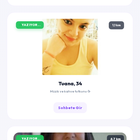
YAZIYOR...
1,1 km
Tuana, 34
Müzik ve kahve tutkunu ☕
Sohbete Gir
YAZIYOR...
6,7 km