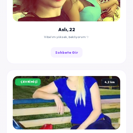
Aslı, 22
Vibe'ım yüksek, bekliyorum ✨
Sohbete Gir
ÇEVRIMIÇI
4,2 km